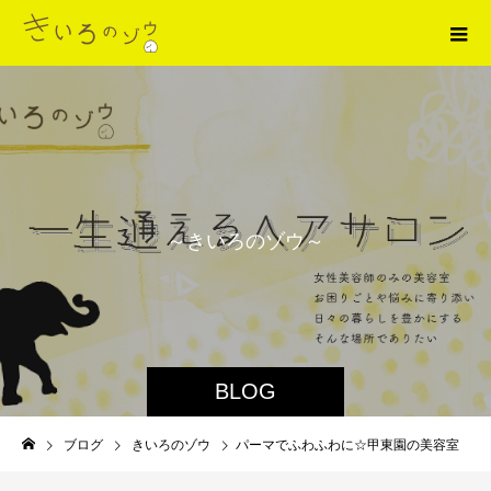
～
き
い
ろ
の
ゾ
ウ
～
BLOG
ブログ
きいろのゾウ
パーマでふわふわに☆甲東園の美容室