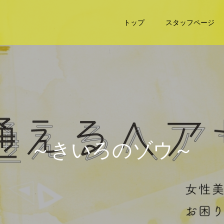
トップ
スタッフページ
～
き
い
ろ
の
ゾ
ウ
～