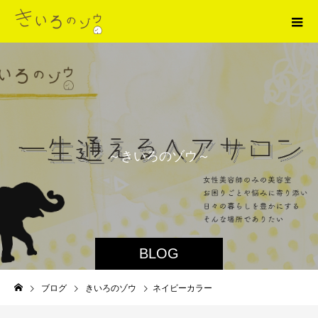
～
き
い
ろ
の
ゾ
ウ
～
BLOG
ブログ
きいろのゾウ
ネイビーカラー