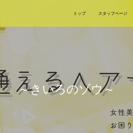
トップ
スタッフページ
～
き
い
ろ
の
ゾ
ウ
～