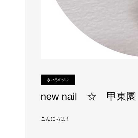
きいろのゾウ
new nail ☆ 甲
こんにちは！