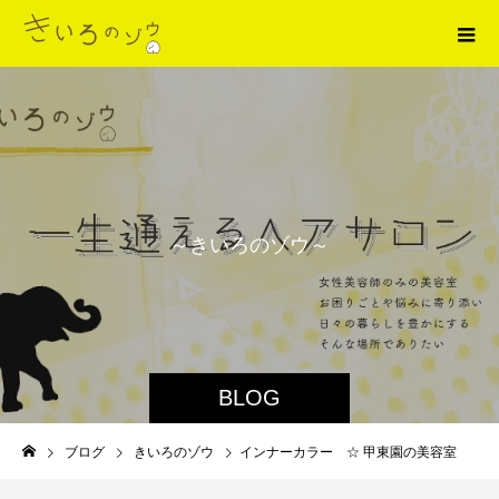
～
き
い
ろ
の
ゾ
ウ
～
BLOG
ブログ
きいろのゾウ
インナーカラー ☆ 甲東園の美容室