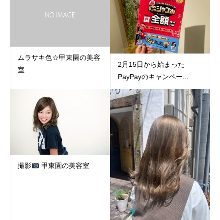
ムラサキ色☆甲東園の美容
2月15日から始まった
室
PayPayのキャンペー...
撮影
甲東園の美容室