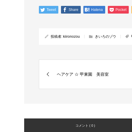
Tweet
Share
Hatena
Pocket
投稿者:
kiironozou
きいろのゾウ
ヘアケア ☆ 甲東園 美容室
コメント ( 0 )