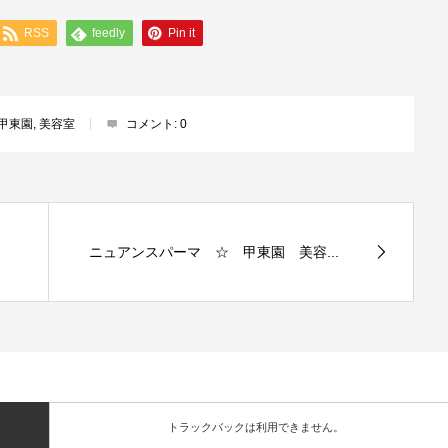
RSS
feedly
Pin it
甲東園
,
美容室
コメント:
0
ニュアンスパーマ ☆ 甲東園 美容...
トラックバックは利用できません。