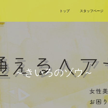
トップ
スタッフページ
～
き
い
ろ
の
ゾ
ウ
～