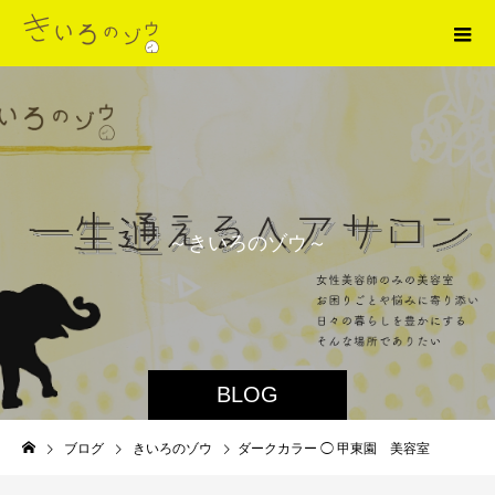
～
き
い
ろ
の
ゾ
ウ
～
BLOG
ブログ
きいろのゾウ
ダークカラー ◯ 甲東園 美容室