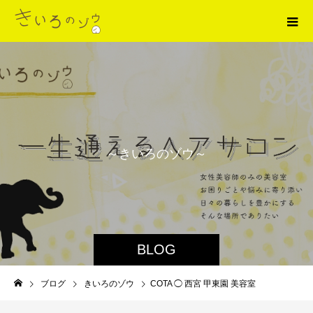
～
き
い
ろ
の
ゾ
ウ
～
BLOG
ブログ
きいろのゾウ
COTA ◯ 西宮 甲東園 美容室