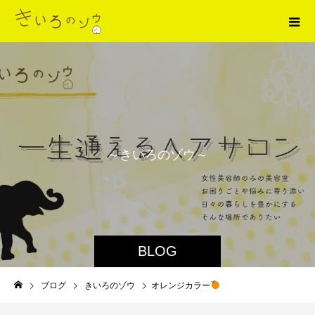
～
き
い
ろ
の
ゾ
ウ
～
BLOG
ブログ
きいろのゾウ
オレンジカラー