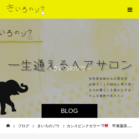
～
き
い
ろ
の
ゾ
ウ
～
BLOG
ブログ
きいろのゾウ
カシスピンクカラー
甲東園美容室