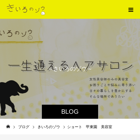
～
き
い
ろ
の
ゾ
ウ
～
BLOG
ブログ
きいろのゾウ
ショート 甲東園 美容室