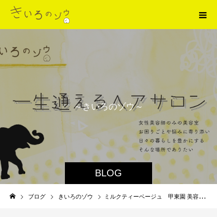
～
き
い
ろ
の
ゾ
ウ
～
BLOG
ブログ
きいろのゾウ
ミルクティーベージュ 甲東園 美容室 カラー人気