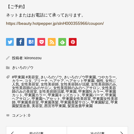
【ご予約】
ネットまたはお電話にて承っております。
https://beauty.hotpepper.jp/slnH000355966/coupon/
投稿者:
kiironozou
きいろのゾウ
#甲東園 #美容室
,
きいろのゾウ
,
きいろのゾウ甲東園
,
つやカラー
,
カラー
,
コタ
,
ブリーチ
,
ヘアケア
,
ヘアセット甲東園
,
個性
,
女性に
人気
,
女性美容室
,
女性美容師
,
女性美容師が活躍
,
女性美容師のみ
,
女性美容師のみのサロン
,
女性美容師のみのヘアサロン
,
女性美容
師のみの美容室
,
女性美容師活躍
,
甲東園
,
甲東園N.カラー
,
甲東園
カット
,
甲東園カラー
,
甲東園キッズカット
,
甲東園パーマ
,
甲東園
ヘアサロン
,
甲東園ヘアセット
,
甲東園女性美容室
,
甲東園女性美容
師
,
甲東園美容室
,
甲東園美髪
,
甲東園美髪サロン
,
甲東園駅近
,
甲東
園髪質改善
,
美容室
,
西宮市甲東園
,
髪質改善甲東園
コメント:
0