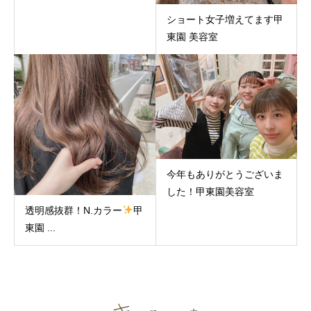
ショート女子増えてます甲
東園 美容室
今年もありがとうございま
した！甲東園美容室
透明感抜群！N.カラー
甲
東園 ...