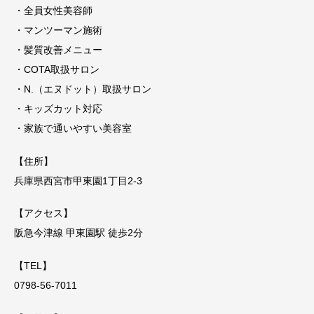
・全員女性美容師
・マンツーマン施術
・髪質改善メニュー
・COTA取扱サロン
・N.（エヌドット）取扱サロン
・キッズカット対応
・家族で通いやすい美容室
【住所】
兵庫県西宮市甲東園1丁目2-3
【アクセス】
阪急今津線 甲東園駅 徒歩2分
【TEL】
0798-56-7011