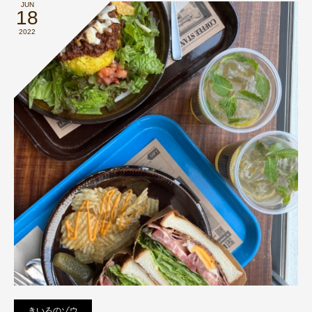
JUN
18
2022
きいろのゾウ