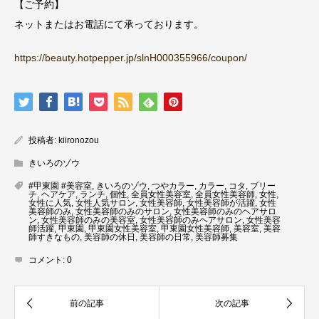
【ご予約】
ネットまたはお電話にて承っております。
https://beauty.hotpepper.jp/slnH000355966/coupon/
投稿者:
kiironozou
きいろのゾウ
#甲東園 #美容室
,
きいろのゾウ
,
つやカラー
,
カラー
,
コタ
,
ブリー
チ
,
ヘアケア
,
ランチ
,
個性
,
全員女性美容室
,
全員女性美容師
,
女性
,
女性に人気
,
女性人気サロン
,
女性美容師
,
女性美容師が活躍
,
女性
美容師のみ
,
女性美容師のみのサロン
,
女性美容師のみのヘアサロ
ン
,
女性美容師のみの美容室
,
女性美容師のみヘアサロン
,
女性美容
師活躍
,
甲東園
,
甲東園女性美容室
,
甲東園女性美容師
,
美容室
,
美容
師すきなもの
,
美容師の休日
,
美容師の日常
,
美容師募集
コメント:
0