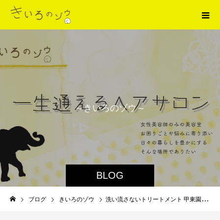
～
き
い
ろ
の
ゾ
ウ
～
BLOG
ブログ
きいろのゾウ
洗い流さないトリートメント 甲東園 美容室