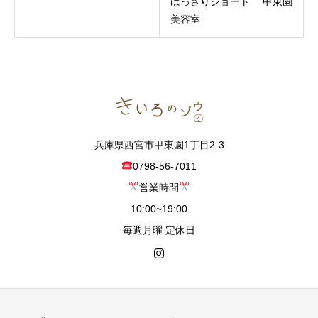
ばっさりショート 甲東園
美容室
兵庫県西宮市甲東園1丁目2-3
0798-56-7011
営業時間
10:00~19:00
毎週月曜 定休日