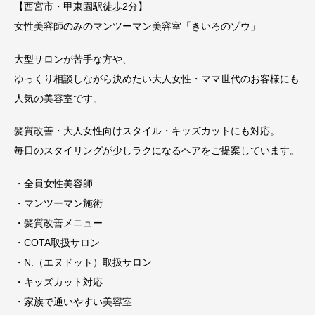
【西宮市・甲東園駅徒歩2分】
女性美容師のみのマンツーマン美容室「きいろのゾウ」
大型サロンが苦手な方や、
ゆっくり相談しながら決めたい大人女性・ママ世代のお客様にも
人気の美容室です。
髪質改善・大人女性向けスタイル・キッズカットにも対応。
毎日のスタイリングが少しラクになるヘアをご提案しています。
・全員女性美容師
・マンツーマン施術
・髪質改善メニュー
・COTA取扱サロン
・N.（エヌドット）取扱サロン
・キッズカット対応
・家族で通いやすい美容室