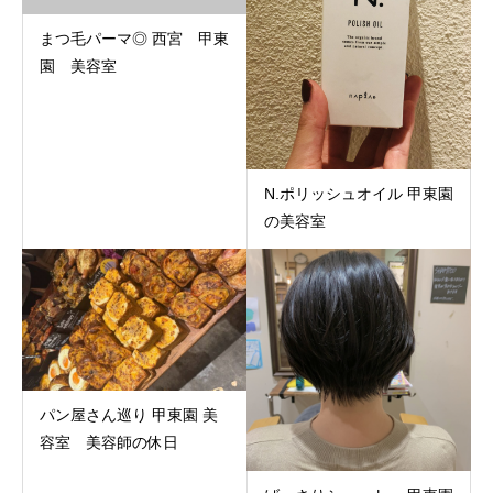
まつ毛パーマ◎ 西宮 甲東
園 美容室
N.ポリッシュオイル 甲東園
の美容室
パン屋さん巡り 甲東園 美
容室 美容師の休日