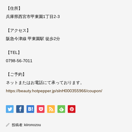
【住所】
兵庫県西宮市甲東園1丁目2-3
【アクセス】
阪急今津線 甲東園駅 徒歩2分
【TEL】
0798-56-7011
【ご予約】
ネットまたはお電話にて承っております。
https://beauty.hotpepper.jp/slnH000355966/coupon/
投稿者:
kiironozou