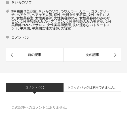
きいろのゾウ
#甲東園 #美容室
,
きいろのゾウ
,
つやカラー
,
カラー
,
コタ
,
ブリー
チ
,
ヘアケア
,
ヘアケア人気
,
個性
,
全員女性美容室
,
女性
,
女性に人
気
,
女性美容室
,
女性美容師
,
女性美容師のみ
,
女性美容師のみのサ
ロン
,
女性美容師のみのヘアサロン
,
女性美容師のみの美容室
,
女性
美容師のみヘアサロン
,
女性美容師活躍
,
洗い流さないトリートメ
ント
,
甲東園
,
甲東園女性美容師
,
美容室
コメント:
0
コメント ( 0 )
トラックバックは利用できません。
この記事へのコメントはありません。