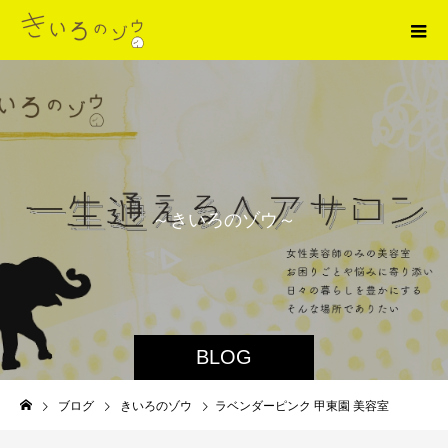
～
き
い
ろ
の
ゾ
ウ
～
BLOG
ブログ
きいろのゾウ
ラベンダーピンク 甲東園 美容室