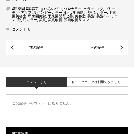
#甲東園 #美容室
,
きいろのゾウ
,
つやカラー
,
カラー
,
コタ
,
ブリー
チ
,
ヘアケア
,
ラベンダーカラー
,
個性
,
甲東園
,
甲東園カラー
,
甲東
園美容室
,
甲東園美髪
,
甲東園髪質改善
,
美容室
,
美髪
,
美髪ヘアサロ
ン
,
艶
,
艶カラー
,
髪質
,
髪質改善
,
髪質改善サロン
コメント:
0
コメント ( 0 )
トラックバックは利用できません。
この記事へのコメントはありません。
関連記事