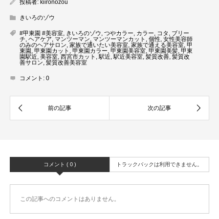
投稿者:
kiironozou
きいろのゾウ
#甲東園 #美容室
,
きいろのゾウ
,
つやカラー
,
カラー
,
コタ
,
ブリー
チ
,
ヘアケア
,
マンツーマン
,
マンツーマンカット
,
個性
,
女性美容師
のみのヘアサロン
,
家族で通いたい美容室
,
家族で通える美容室
,
甲
東園
,
甲東園カット
,
甲東園カラー
,
甲東園美容室
,
甲東園美髪
,
甲東
園駅近
,
美容室
,
西宮市カット
,
駅近
,
駅近美容室
,
髪質改善
,
髪質改
善サロン
,
髪質改善美容室
コメント:
0
コメント ( 0 )
トラックバックは利用できません。
この記事へのコメントはありません。