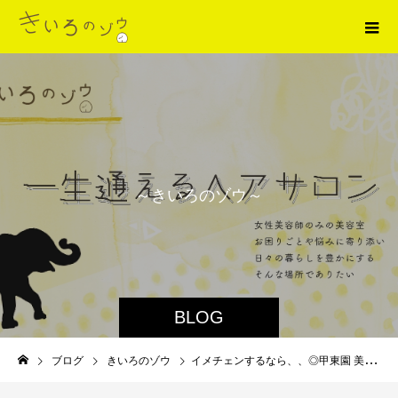
～
き
い
ろ
の
ゾ
ウ
～
BLOG
ブログ
きいろのゾウ
イメチェンするなら、、◎甲東園 美容室◎