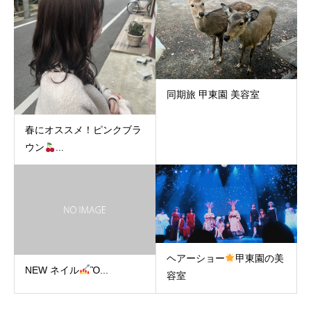
同期旅 甲東園 美容室
春にオススメ！ピンクブラ
ウン
...
ヘアーショー
甲東園の美
NEW ネイル
Ὂ...
容室