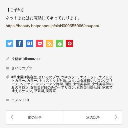
【ご予約】
ネットまたはお電話にて承っております。
https://beauty.hotpepper.jp/slnH000355966/coupon/
投稿者:
kiironozou
きいろのゾウ
#甲東園 #美容室
,
きいろのゾウ
,
つやカラー
,
エヌドット
,
エヌドッ
トカラー
,
カラー
,
キッズカット対応
,
コタ
,
コタ取扱いサロン
,
ブリ
ーチ
,
ヘアケア
,
マンツーマン施術
,
個性
,
女性美容師
,
女性美容師の
みのサロン
,
女性美容師のみのヘアサロン
,
女性美容師活躍
,
家族で
通えるサロン
,
甲東園
,
美容室
コメント:
0