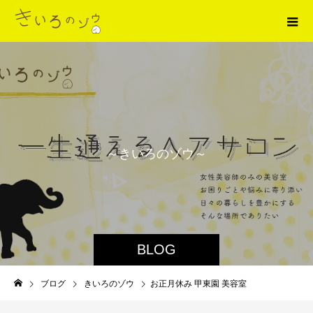
～
き
い
ろ
の
ゾ
ウ
～
BLOG
ブログ
きいろのゾウ
お正月休み 甲東園 美容室