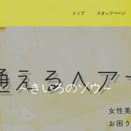
トップ
スタッフページ
～
き
い
ろ
の
ゾ
ウ
～