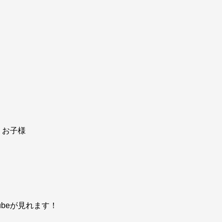
うお子様
ubeが見れます！