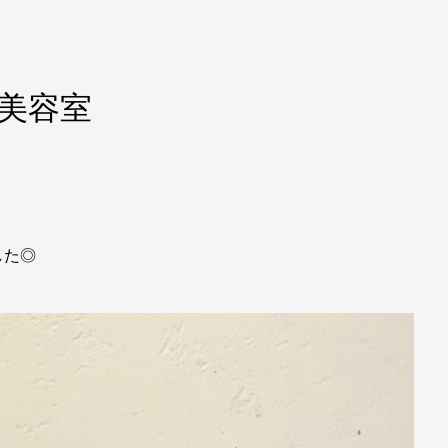
 美容室
した◎