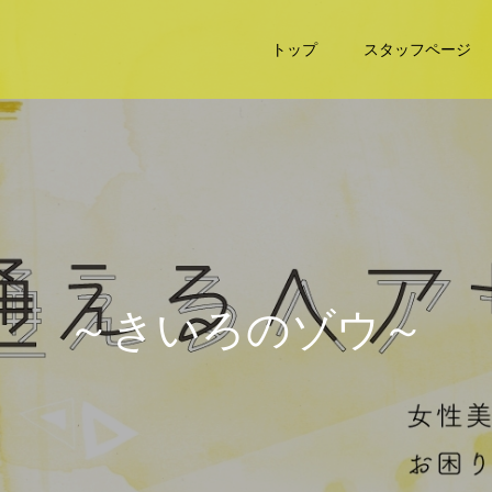
トップ
スタッフページ
～
き
い
ろ
の
ゾ
ウ
～