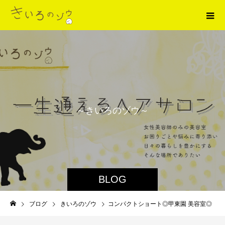
～
き
い
ろ
の
ゾ
ウ
～
BLOG
ブログ
きいろのゾウ
コンパクトショート◎甲東園 美容室◎