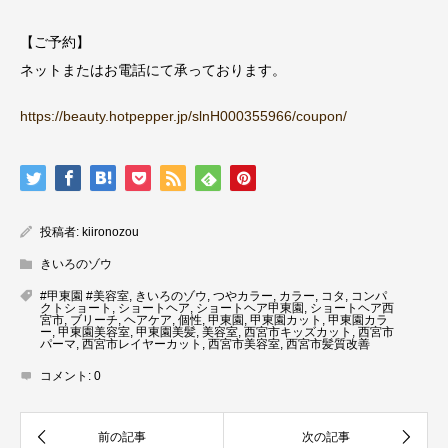
【ご予約】
ネットまたはお電話にて承っております。
https://beauty.hotpepper.jp/slnH000355966/coupon/
投稿者:
kiironozou
きいろのゾウ
#甲東園 #美容室
,
きいろのゾウ
,
つやカラー
,
カラー
,
コタ
,
コンパ
クトショート
,
ショートヘア
,
ショートヘア甲東園
,
ショートヘア西
宮市
,
ブリーチ
,
ヘアケア
,
個性
,
甲東園
,
甲東園カット
,
甲東園カラ
ー
,
甲東園美容室
,
甲東園美髪
,
美容室
,
西宮市キッズカット
,
西宮市
パーマ
,
西宮市レイヤーカット
,
西宮市美容室
,
西宮市髪質改善
コメント:
0