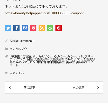
ネットまたはお電話にて承っております。
https://beauty.hotpepper.jp/slnH000355966/coupon/
投稿者:
kiironozou
きいろのゾウ
#甲東園 #美容室
,
きいろのゾウ
,
つやカラー
,
カラー
,
コタ
,
ブリー
チ
,
ヘアケア
,
個性
,
女性美容師
,
女性美容師のみのサロン
,
女性美容
師のみのヘアサロン
,
甲東園
,
甲東園美容室
,
美容室
,
美容師プライ
ベート
コメント:
0