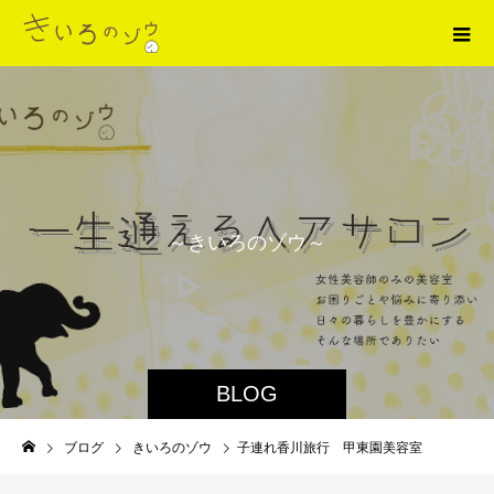
～
き
い
ろ
の
ゾ
ウ
～
BLOG
ブログ
きいろのゾウ
子連れ香川旅行 甲東園美容室