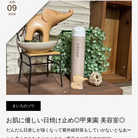
JUN
09
2024
きいろのゾウ
お肌に優しい日焼け止め◎甲東園 美容室◎
だんだん日差しが強くなって紫外線対策もしていかないとなあ〜