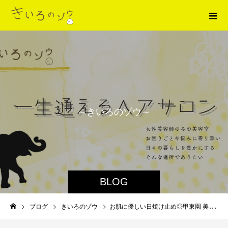
～
き
い
ろ
の
ゾ
ウ
～
BLOG
ブログ
きいろのゾウ
お肌に優しい日焼け止め◎甲東園 美容室◎