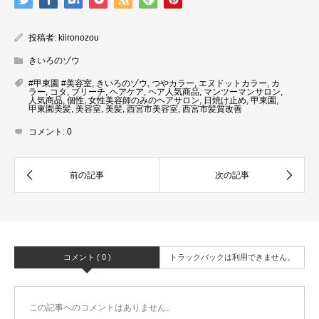
投稿者:
kiironozou
きいろのゾウ
#甲東園 #美容室
,
きいろのゾウ
,
つやカラー
,
エヌドットカラー
,
カ
ラー
,
コタ
,
ブリーチ
,
ヘアケア
,
ヘア人気商品
,
マンツーマンサロン
,
人気商品
,
個性
,
女性美容師のみのヘアサロン
,
日焼け止め
,
甲東園
,
甲東園美髪
,
美容室
,
美髪
,
西宮市美容室
,
西宮市髪質改善
コメント:
0
コメント ( 0 )
トラックバックは利用できません。
この記事へのコメントはありません。