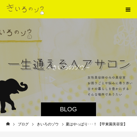
～
き
い
ろ
の
ゾ
ウ
～
BLOG
ブログ
きいろのゾウ
夏はやっぱり･･･！ 【甲東園美容室】