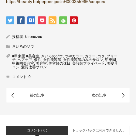
https://beauty.hotpepper.jp/slnH000355966/coupon/
投稿者:
kiironozou
きいろのゾウ
#甲東園 #美容室
,
きいろのゾウ
,
つやカラー
,
カラー
,
コタ
,
ブリー
チ
,
ヘアケア
,
個性
,
女性美容師
,
女性美容師のみのサロン
,
甲東園
,
甲東園美容室
,
美容室
,
美容師の休日
,
美容師プライベート
,
美髪サ
ロン
,
髪質改善サロン
コメント:
0
コメント ( 0 )
トラックバックは利用できません。