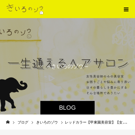
～
き
い
ろ
の
ゾ
ウ
～
BLOG
ブログ
きいろのゾウ
レッドカラー【甲東園美容室】【女性スタッフオンリー】【駅近美容室】