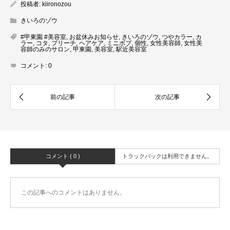
投稿者:
kiironozou
きいろのゾウ
#甲東園 #美容室
,
お盆休みお知らせ
,
きいろのゾウ
,
つやカラー
,
カ
ラー
,
コタ
,
ブリーチ
,
ヘアケア
,
ミニボブ
,
個性
,
女性美容師
,
女性美
容師のみのサロン
,
甲東園
,
美容室
,
駅近美容室
コメント:
0
コメント ( 0 )
トラックバックは利用できません。
この記事へのコメントはありません。