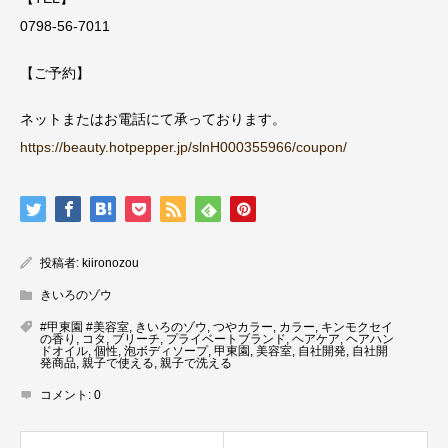
0798-56-7011
【ご予約】
ネットまたはお電話にて承っております。
https://beauty.hotpepper.jp/slnH000355966/coupon/
投稿者:
kiironozou
きいろのゾウ
#甲東園 #美容室
,
きいろのゾウ
,
つやカラー
,
カラー
,
キンモクセイ
の香り
,
コタ
,
ブリーチ
,
プライベートブランド
,
ヘアケア
,
ヘアハン
ドオイル
,
個性
,
泡ボディソープ
,
甲東園
,
美容室
,
自社開発
,
自社開
発商品
,
親子で使える
,
親子で洗える
コメント:
0