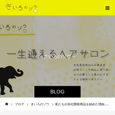
～
き
い
ろ
の
ゾ
ウ
～
BLOG
ブログ
きいろのゾウ
私たちが自社開発商品を始めた理由 西宮市 美容室