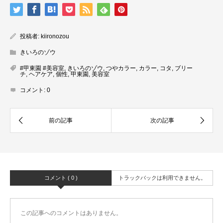
投稿者:
kiironozou
きいろのゾウ
#甲東園 #美容室
,
きいろのゾウ
,
つやカラー
,
カラー
,
コタ
,
ブリー
チ
,
ヘアケア
,
個性
,
甲東園
,
美容室
コメント:
0
コメント ( 0 )
トラックバックは利用できません。
この記事へのコメントはありません。