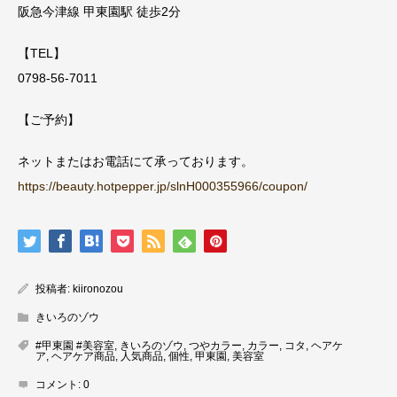
阪急今津線 甲東園駅 徒歩2分
【TEL】
0798-56-7011
【ご予約】
ネットまたはお電話にて承っております。
https://beauty.hotpepper.jp/slnH000355966/coupon/
投稿者:
kiironozou
きいろのゾウ
#甲東園 #美容室
,
きいろのゾウ
,
つやカラー
,
カラー
,
コタ
,
ヘアケ
ア
,
ヘアケア商品
,
人気商品
,
個性
,
甲東園
,
美容室
コメント:
0