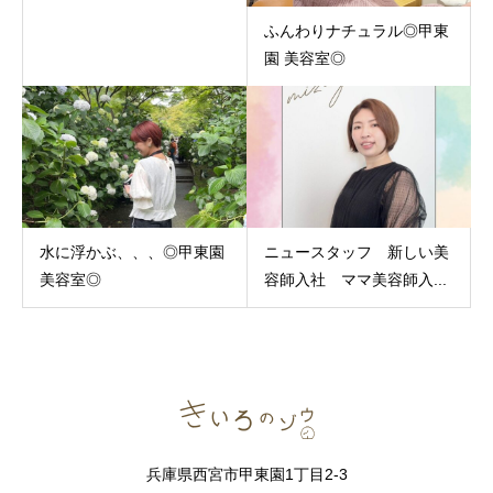
ふんわりナチュラル◎甲東
園 美容室◎
水に浮かぶ、、、◎甲東園
ニュースタッフ 新しい美
美容室◎
容師入社 ママ美容師入...
兵庫県西宮市甲東園1丁目2-3