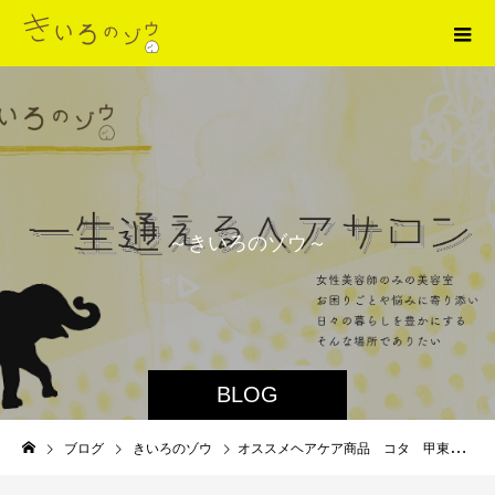
～
き
い
ろ
の
ゾ
ウ
～
BLOG
ブログ
きいろのゾウ
オススメヘアケア商品 コタ 甲東園美容室