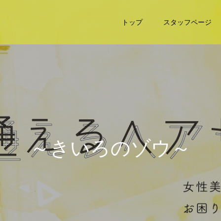
トップ
スタッフページ
～
き
い
ろ
の
ゾ
ウ
～