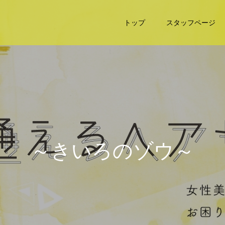
トップ
スタッフページ
～
き
い
ろ
の
ゾ
ウ
～