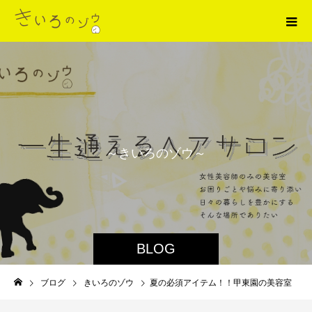
～
き
い
ろ
の
ゾ
ウ
～
BLOG
ブログ
きいろのゾウ
夏の必須アイテム！！甲東園の美容室