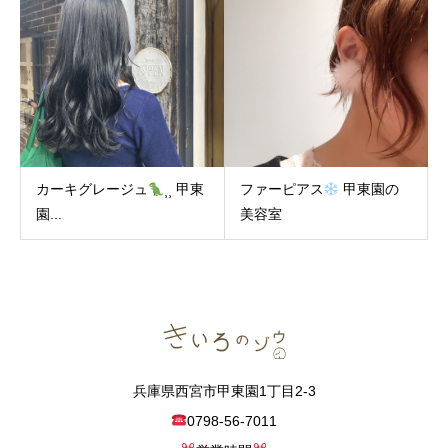
カーキグレージュ
⸒⸒ 甲東
ファーピアス
甲東園の
園...
美容室
兵庫県西宮市甲東園1丁目2-3
0798-56-7011