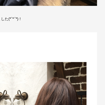
*´꒳`*)！