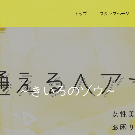
トップ
スタッフページ
～
き
い
ろ
の
ゾ
ウ
～