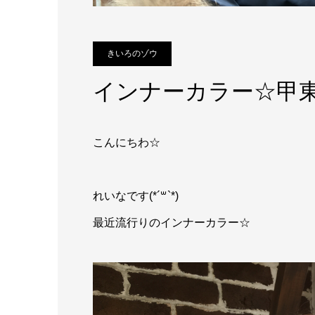
きいろのゾウ
インナーカラー☆甲
こんにちわ☆
れいなです(*´꒳`*)
最近流行りのインナーカラー☆