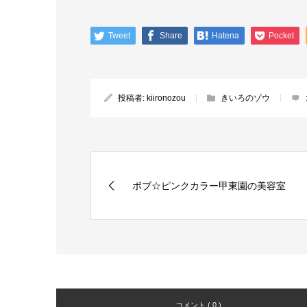
Tweet
Share
Hatena
Pocket
投稿者:
kiironozou
きいろのゾウ
ボブ☆ピンクカラー甲東園の美容室
コメント ( 0 )