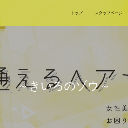
トップ
スタッフページ
～
き
い
ろ
の
ゾ
ウ
～