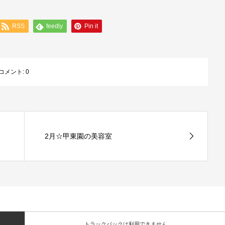
RSS
feedly
Pin it
コメント:
0
2月☆甲東園の美容室
トラックバックは利用できません。