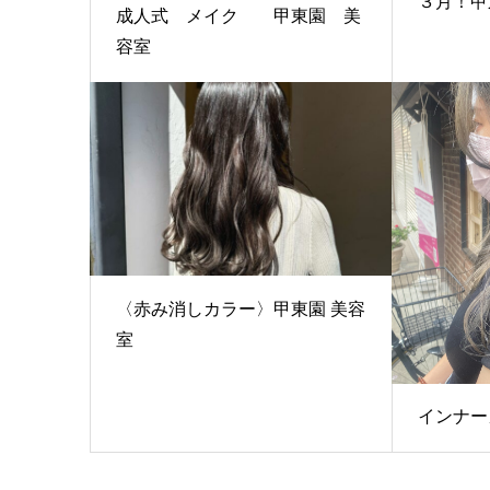
３月！甲
成人式 メイク 甲東園 美
容室
〈赤み消しカラー〉甲東園 美容
室
インナー