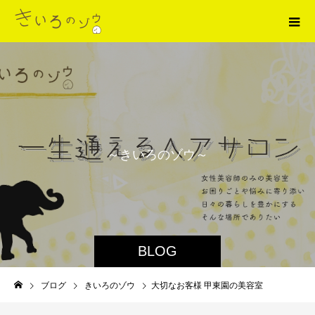
～
き
い
ろ
の
ゾ
ウ
～
BLOG
ブログ
きいろのゾウ
大切なお客様 甲東園の美容室