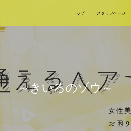
トップ
スタッフページ
～
き
い
ろ
の
ゾ
ウ
～