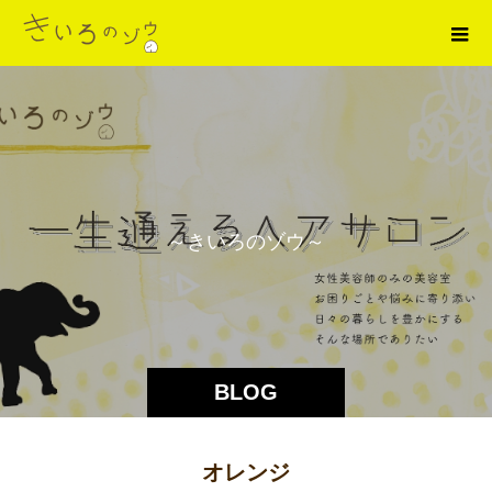
～
き
い
ろ
の
ゾ
ウ
～
BLOG
オレンジ