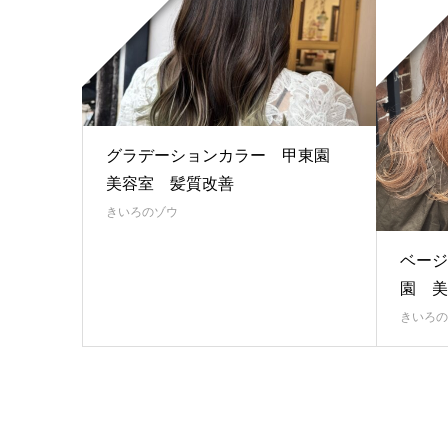
グラデーションカラー 甲東園
美容室 髪質改善
きいろのゾウ
ベージ
園 美
きいろの