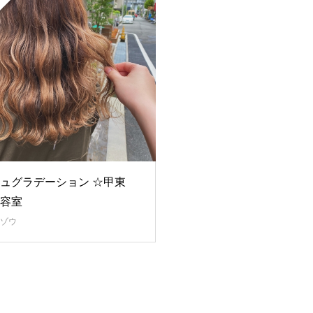
ュグラデーション ☆甲東
容室
ゾウ