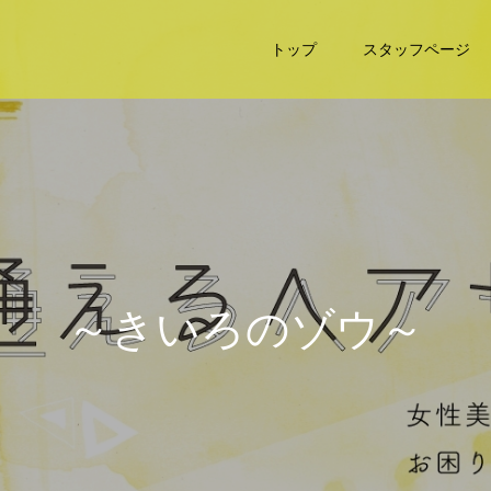
トップ
スタッフページ
～
き
い
ろ
の
ゾ
ウ
～