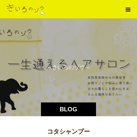
～
き
い
ろ
の
ゾ
ウ
～
BLOG
コタシャンプー