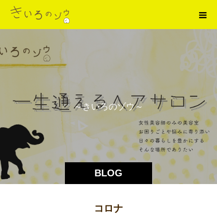
～
き
い
ろ
の
ゾ
ウ
～
BLOG
コロナ