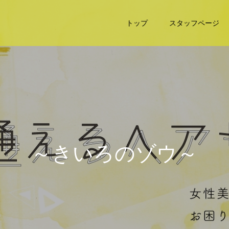
トップ
スタッフページ
～
き
い
ろ
の
ゾ
ウ
～