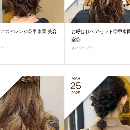
アのアレンジ◎甲東園 美容
お呼ばれヘアセット◎甲東園
室◎
ゾウ
きいろのゾウ
MAR
25
2025