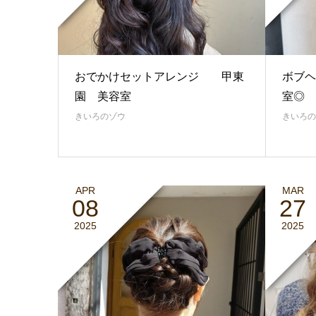
おでかけセットアレンジ 甲東
ボブヘ
園 美容室
室◎
きいろのゾウ
きいろの
APR
MAR
08
27
2025
2025