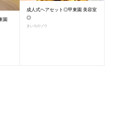
成人式ヘアセット◎甲東園 美容室
◎
東園
きいろのゾウ