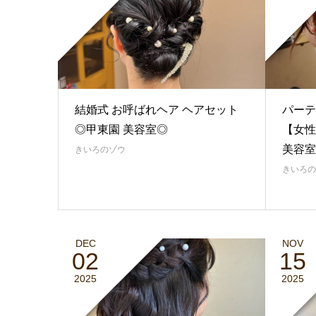
結婚式 お呼ばれヘア ヘアセット
パーテ
◎甲東園 美容室◎
【女性
美容室
きいろのゾウ
きいろの
DEC
NOV
02
15
2025
2025