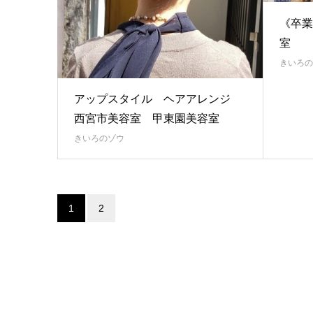
《卒業
室
きいろの
アップスタイル ヘアアレンジ
西宮市美容室 甲東園美容室
きいろのゾウ
1
2