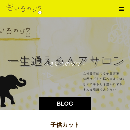
～
き
い
ろ
の
ゾ
ウ
～
BLOG
子供カット