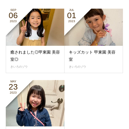
SEP
JUL
06
01
2023
2023
癒されました◎甲東園 美容
キッズカット 甲東園 美容
室◎
室
きいろのゾウ
きいろのゾウ
MAY
23
2023