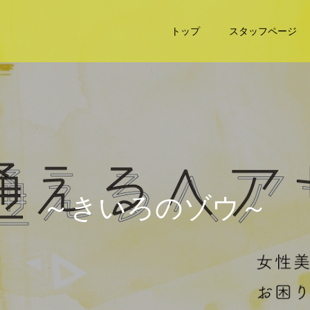
トップ
スタッフページ
～
き
い
ろ
の
ゾ
ウ
～