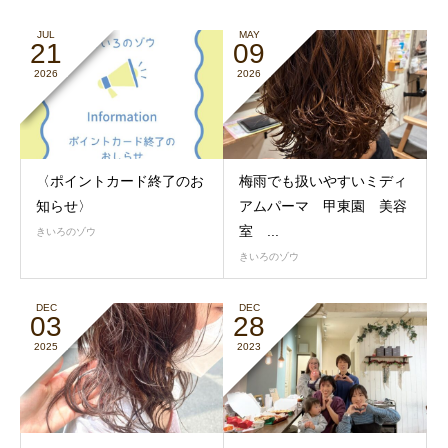
JUL
MAY
21
09
2026
2026
〈ポイントカード終了のお
梅雨でも扱いやすいミディ
知らせ〉
アムパーマ 甲東園 美容
室 ...
きいろのゾウ
きいろのゾウ
DEC
DEC
03
28
2025
2023