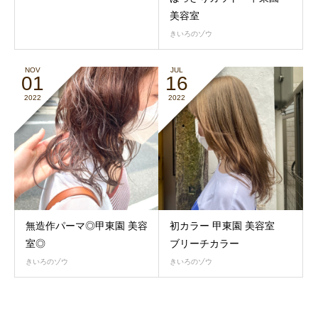
美容室
きいろのゾウ
NOV
JUL
01
16
2022
2022
無造作パーマ◎甲東園 美容
初カラー 甲東園 美容室
室◎
ブリーチカラー
きいろのゾウ
きいろのゾウ