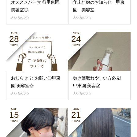
オススメパーマ ◎甲東園
年末年始のお知らせ 甲東
美容室◎
園 美容室
きいろのゾウ
きいろのゾウ
OCT
SEP
28
24
2023
2023
お知らせ と お願い◎甲東
巻き髪取れやすい方必見!
園 美容室◎
甲東園 美容室
きいろのゾウ
きいろのゾウ
AUG
JUN
15
21
2023
2023