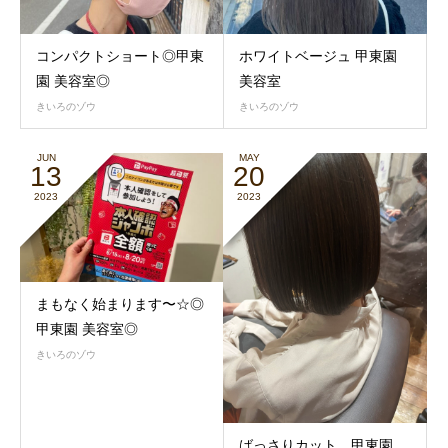
コンパクトショート◎甲東
ホワイトベージュ 甲東園
園 美容室◎
美容室
きいろのゾウ
きいろのゾウ
JUN
MAY
13
20
2023
2023
まもなく始まります〜☆◎
甲東園 美容室◎
きいろのゾウ
ばっさりカット 甲東園