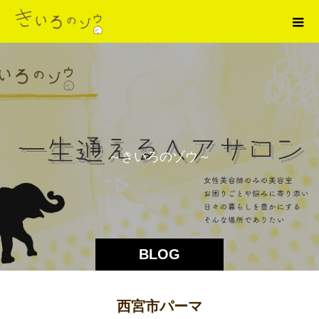
～
き
い
ろ
の
ゾ
ウ
～
BLOG
西宮市パーマ