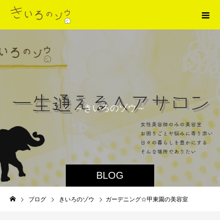
～
き
い
ろ
の
ゾ
ウ
～
BLOG
ブログ
きいろのゾウ
ガーデニング☆甲東園の美容室