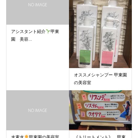
アシスタント紹介
甲東
園 美容...
オススメシャンプー 甲東園
の美容室
水素水
甲東園の美容室
《トリートメント》 甲東