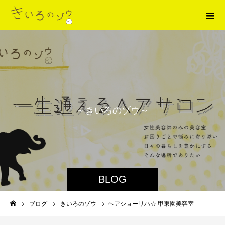
～
き
い
ろ
の
ゾ
ウ
～
BLOG
ブログ
きいろのゾウ
ヘアショーリハ☆ 甲東園美容室