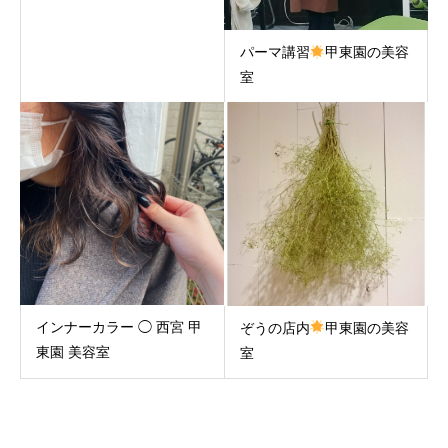
パーマ講習
甲東園の美容
室
インナーカラー ◯ 西宮 甲
ぞうの店内
甲東園の美容
東園 美容室
室