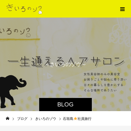
～
き
い
ろ
の
ゾ
ウ
～
BLOG
ブログ
きいろのゾウ
石垣島
社員旅行