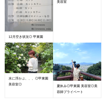
美容室
12月空き状況◎ 甲東園
水に浮かぶ、、、◎甲東園
美容室◎
夏休み◎甲東園 美容室◎美
容師プライベート