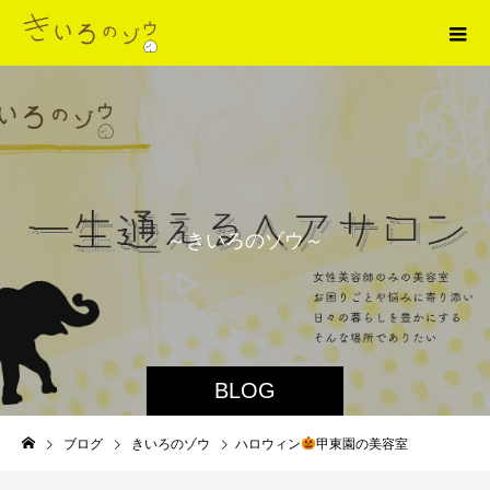
～
き
い
ろ
の
ゾ
ウ
～
BLOG
ブログ
きいろのゾウ
ハロウィン
甲東園の美容室