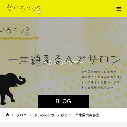
～
き
い
ろ
の
ゾ
ウ
～
BLOG
ブログ
きいろのゾウ
秋カラー 甲東園の美容室