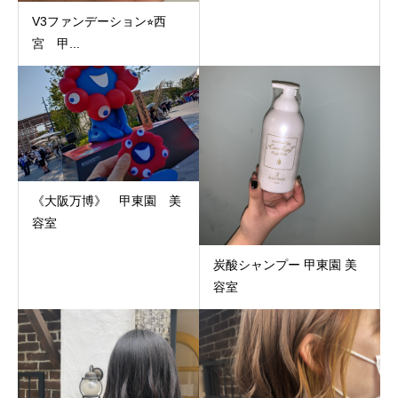
V3ファンデーション⭐︎西
宮 甲...
《大阪万博》 甲東園 美
容室
炭酸シャンプー 甲東園 美
容室