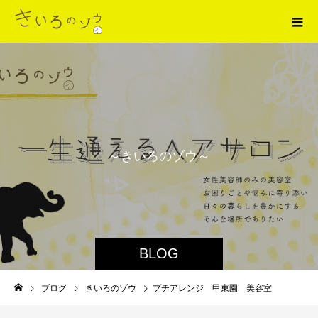
～
き
い
ろ
の
ゾ
ウ
～
BLOG
ブログ
きいろのゾウ
プチアレンジ 甲東園 美容室