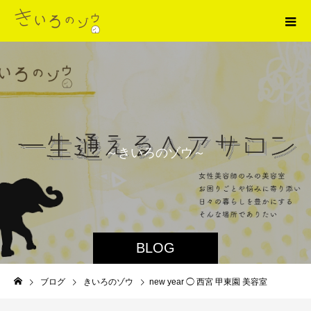
～
き
い
ろ
の
ゾ
ウ
～
BLOG
ブログ
きいろのゾウ
new year ◯ 西宮 甲東園 美容室