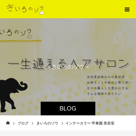
～
き
い
ろ
の
ゾ
ウ
～
BLOG
ブログ
きいろのゾウ
インナーカラー 甲東園 美容室